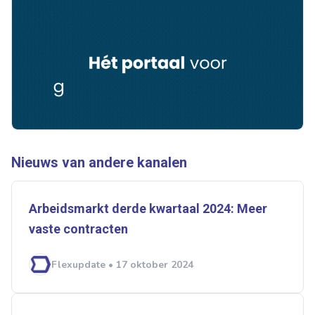
Ontvang vacatures direct in
je mailbox
Nieuws van andere kanalen
Artikelen zoeken
Alerts ontvangen
Arbeidsmarkt derde kwartaal 2024: Meer
vaste contracten
Alles
Ingezonden
ABU
Bureau Cicero
Flexupdate • 17 oktober 2024
Doorzaam
Flexmarkt
Flexnieuws
NBBU
Normering Arbeid
ZiPconomy