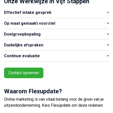
Onze Werkwijze in Vijf Stappen
Effectief intake gesprek
Ontvang vacatures direct in
Op maat gemaakt voorstel
je mailbox
Doelgroepbepaling
Duidelijke afspraken
Artikelen zoeken
Continue evaluatie
Alerts ontvangen
Contact opnemen
Alles
Ingezonden
ABU
Bureau Cicero
Doorzaam
Flexmarkt
Flexnieuws
NBBU
Normering Arbeid
ZiPconomy
Waarom Flexupdate?
Online marketing is van vitaal belang voor de groei van je
uitzendonderneming. Kies Flexupdate om deze redenen: