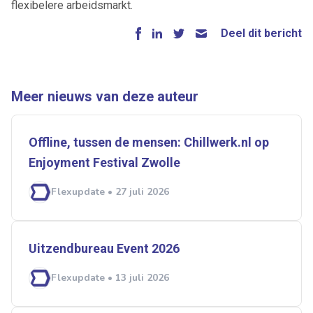
flexibelere arbeidsmarkt.
Artikelen zoeken
Deel dit bericht
Alerts ontvangen
Alles
Ingezonden
ABU
Bureau Cicero
Meer nieuws van deze auteur
Doorzaam
Flexmarkt
Flexnieuws
NBBU
Normering Arbeid
ZiPconomy
Offline, tussen de mensen: Chillwerk.nl op
Enjoyment Festival Zwolle
Flexupdate • 27 juli 2026
Uitzendbureau Event 2026
Flexupdate • 13 juli 2026