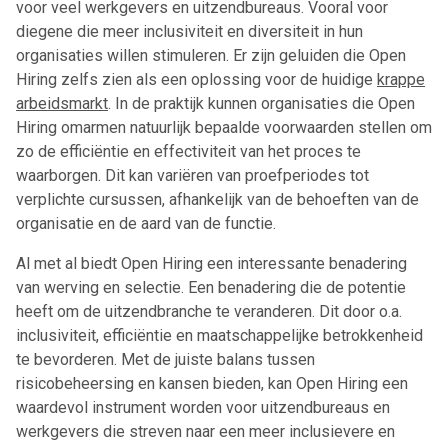
voor veel werkgevers en uitzendbureaus. Vooral voor
diegene die meer inclusiviteit en diversiteit in hun
organisaties willen stimuleren. Er zijn geluiden die Open
Hiring zelfs zien als een oplossing voor de huidige
krappe
arbeidsmarkt
. In de praktijk kunnen organisaties die Open
Hiring omarmen natuurlijk bepaalde voorwaarden stellen om
zo de efficiëntie en effectiviteit van het proces te
waarborgen. Dit kan variëren van proefperiodes tot
verplichte cursussen, afhankelijk van de behoeften van de
organisatie en de aard van de functie.
Al met al biedt Open Hiring een interessante benadering
van werving en selectie. Een benadering die de potentie
heeft om de uitzendbranche te veranderen. Dit door o.a.
inclusiviteit, efficiëntie en maatschappelijke betrokkenheid
Ontvang vacatures direct in
te bevorderen. Met de juiste balans tussen
je mailbox
risicobeheersing en kansen bieden, kan Open Hiring een
waardevol instrument worden voor uitzendbureaus en
werkgevers die streven naar een meer inclusievere en