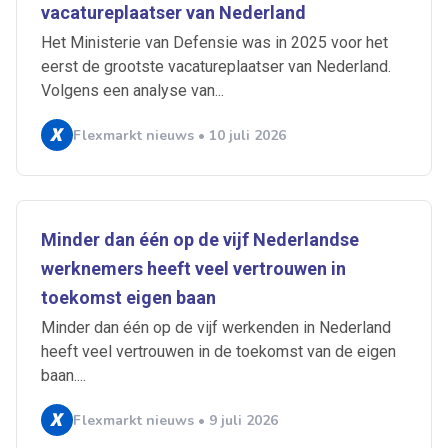
vacatureplaatser van Nederland
Het Ministerie van Defensie was in 2025 voor het
eerst de grootste vacatureplaatser van Nederland.
Volgens een analyse van...
Flexmarkt nieuws • 10 juli 2026
Ontvang vacatures direct in
je mailbox
Minder dan één op de vijf Nederlandse
werknemers heeft veel vertrouwen in
Artikelen zoeken
toekomst eigen baan
Alerts ontvangen
Minder dan één op de vijf werkenden in Nederland
heeft veel vertrouwen in de toekomst van de eigen
baan....
Alles
Ingezonden
ABU
Bureau Cicero
Doorzaam
Flexmarkt
Flexnieuws
NBBU
Flexmarkt nieuws • 9 juli 2026
Normering Arbeid
ZiPconomy