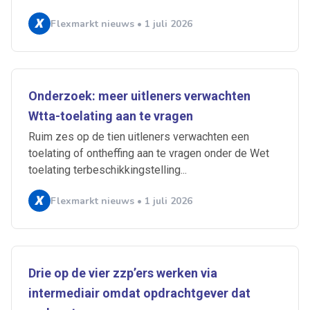
Flexmarkt nieuws • 1 juli 2026
Ontvang vacatures direct in
Onderzoek: meer uitleners verwachten
je mailbox
Wtta-toelating aan te vragen
Ruim zes op de tien uitleners verwachten een
toelating of ontheffing aan te vragen onder de Wet
toelating terbeschikkingstelling...
Artikelen zoeken
Alerts ontvangen
Flexmarkt nieuws • 1 juli 2026
Alles
Ingezonden
ABU
Bureau Cicero
Doorzaam
Flexmarkt
Flexnieuws
NBBU
Drie op de vier zzp’ers werken via
Normering Arbeid
ZiPconomy
intermediair omdat opdrachtgever dat