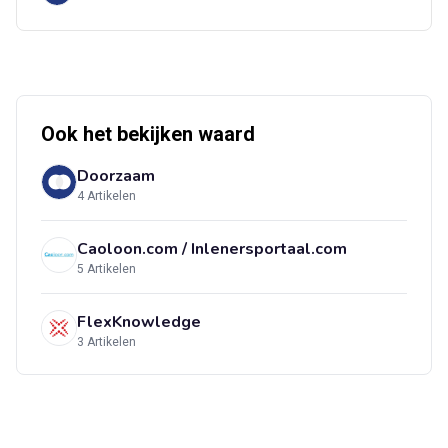
Artikelen zoeken
Annuleren
Alerts ontvangen
Ook het bekijken waard
Alles
Ingezonden
ABU
Bureau Cicero
Doorzaam
Doorzaam
Flexmarkt
Flexnieuws
NBBU
4 Artikelen
Normering Arbeid
ZiPconomy
Caoloon.com / Inlenersportaal.com
5 Artikelen
FlexKnowledge
3 Artikelen