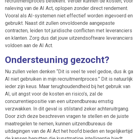
recruitmentproces betekent. Verder kunnen de kosten, voor
Artikelen zoeken
naleving van de AI Act, oplopen zonder direct rendement.
Alerts ontvangen
Vooral als AI-systemen niet effectief worden ingevoerd en
gebruikt. Naast dit zullen onvoldoende aangepaste
contracten, leiden tot juridische conflicten met leveranciers
Alles
Ingezonden
ABU
Bureau Cicero
en klanten. Zorg dus dat jouw uitzendsoftware leveranciers
Doorzaam
Flexmarkt
Flexnieuws
NBBU
voldoen aan de AI Act.
Normering Arbeid
ZiPconomy
Ondersteuning gezocht?
Nu zullen velen denken “Dit is veel te veel gedoe, dus ik ga
AI niet gebruiken in mijn recruitmentproces.” Dit is natuurlijk
ieder zijn keus. Maar terughoudendheid bij het gebruik van
AI, uit angst voor de kosten en risico’s, zal de
concurrentiepositie van een uitzendbureau ernstig
verzwakken. In dit geval is stilstand zeker achteruitrgang.
Door zich deze beschreven vragen te stellen en de juiste
maatregelen te nemen, kunnen uitzendbureaus de
uitdagingen van de AI Act het hoofd bieden en tegelijkertijd
de kansen benutten die kunstmatige intelligentie biedt.