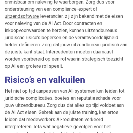
onmisbaar om naleving te waarborgen. Zorg dus voor
ondersteuning van een compliance-expert of
uitzendsoftware
leverancier, zij zijn bekend met de eisen
voor naleving van de AI Act. Door contracten en
inkoopvoorwaarden te herzien, kunnen uitzendbureaus
juridische risico’s beperken en de verantwoordelijkheid
helder definiëren. Zorg dat jouw uitzendbureau juridisch aan
de juiste kant staat. Intercedenten moeten daarnaast
worden voorbereid op een rol waarin strategisch toezicht
op AI een grotere rol speelt.
Risico’s en valkuilen
Het niet op tijd aanpassen van AI-systemen kan leiden tot
juridische complicaties, boetes en reputatieschade voor
Ontvang vacatures direct in
jouw uitzendbureau. Zorg dus dat alles op tijd voldoet aan
je mailbox
de AI Act eisen. Gebrek aan de juiste training, kan ertoe
leiden dat medewerkers AI-resultaten verkeerd
interpreteren. Iets wat negatieve gevolgen voor het