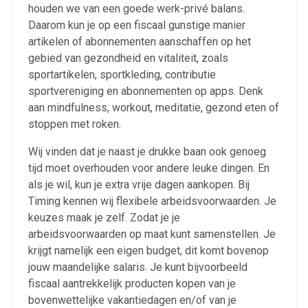
houden we van een goede werk-privé balans.
Daarom kun je op een fiscaal gunstige manier
Ontvang vacatures direct in
artikelen of abonnementen aanschaffen op het
gebied van gezondheid en vitaliteit, zoals
je mailbox
sportartikelen, sportkleding, contributie
sportvereniging en abonnementen op apps. Denk
aan mindfulness, workout, meditatie, gezond eten of
stoppen met roken.
Artikelen zoeken
Alerts ontvangen
Wij vinden dat je naast je drukke baan ook genoeg
tijd moet overhouden voor andere leuke dingen. En
als je wil, kun je extra vrije dagen aankopen. Bij
Alles
Ingezonden
ABU
Bureau Cicero
Timing kennen wij flexibele arbeidsvoorwaarden. Je
keuzes maak je zelf. Zodat je je
Doorzaam
Flexmarkt
Flexnieuws
NBBU
arbeidsvoorwaarden op maat kunt samenstellen. Je
Normering Arbeid
ZiPconomy
krijgt namelijk een eigen budget, dit komt bovenop
jouw maandelijke salaris. Je kunt bijvoorbeeld
fiscaal aantrekkelijk producten kopen van je
bovenwettelijke vakantiedagen en/of van je