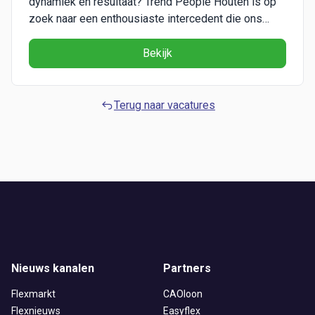
dynamiek en resultaat? Trend People Houten is op
zoek naar een enthousiaste intercedent die ons
team komt versterken! Als recruiter én
accountmanager help je bedrijven en
Bekijk
werkzoekenden aan de perfecte match. Klinkt dat
als jouw uitdaging? Lees dan verder! Over het
bedri...
Terug naar vacatures
Nieuws kanalen
Partners
Flexmarkt
CAOloon
Flexnieuws
Easyflex