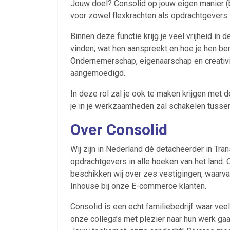
Jouw doel? Consolid op jouw eigen manier (
voor zowel flexkrachten als opdrachtgevers. P
Binnen deze functie krijg je veel vrijheid in 
Ontvang vacatures direct in
vinden, wat hen aanspreekt en hoe je hen bere
Ondernemerschap, eigenaarschap en creativit
aangemoedigd.
In deze rol zal je ook te maken krijgen met
je in je werkzaamheden zal schakelen tuss
Alerts ontvangen
Over Consolid
Wij zijn in Nederland dé detacheerder in Tra
Alles
Ingezonde
opdrachtgevers in alle hoeken van het land
Normering Arbeid
beschikken wij over zes vestigingen, waarva
Inhouse bij onze E-commerce klanten.
Consolid is een echt familiebedrijf waar veel
onze collega’s met plezier naar hun werk ga