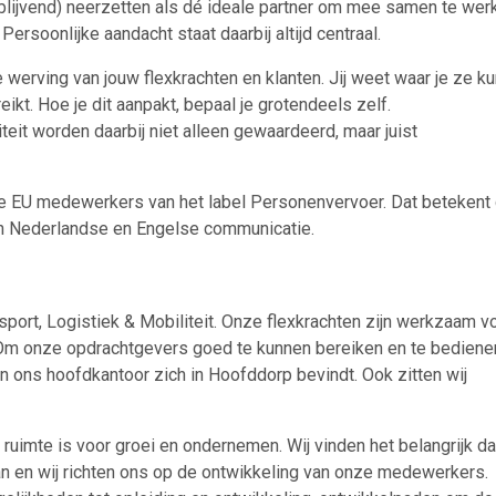
blijvend) neerzetten als dé ideale partner om mee samen te wer
ersoonlijke aandacht staat daarbij altijd centraal.
de werving van jouw flexkrachten en klanten. Jij weet waar je ze ku
 je mailbox
ikt. Hoe je dit aanpakt, bepaal je grotendeels zelf.
eit worden daarbij niet alleen gewaardeerd, maar juist
 de EU medewerkers van het label Personenvervoer. Dat betekent 
en Nederlandse en Engelse communicatie.
A
nsport, Logistiek & Mobiliteit. Onze flexkrachten zijn werkzaam v
n
ABU
Bureau Cicero
Doorzaam
Flexmarkt
Flexnieuws
NBB
. Om onze opdrachtgevers goed te kunnen bereiken en te bediene
ZiPconomy
n ons hoofdkantoor zich in Hoofddorp bevindt. Ook zitten wij
 ruimte is voor groei en ondernemen. Wij vinden het belangrijk da
an en wij richten ons op de ontwikkeling van onze medewerkers.