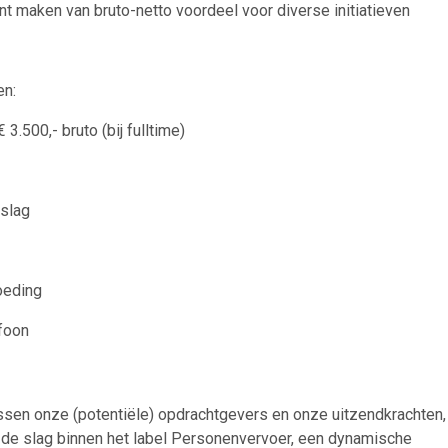
unt maken van bruto-netto voordeel voor diverse initiatieven
en:
3.500,- bruto (bij fulltime)
eslag
oeding
foon
 tussen onze (potentiële) opdrachtgevers en onze uitzendkrachten,
 de slag binnen het label Personenvervoer, een dynamische