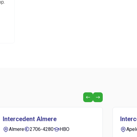
op.
Intercedent Almere
Inter
Almere
2706-4280
HBO
Apel