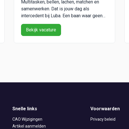
Multitasken, bellen, lachen, matchen en
samenwerken. Dat is jouw dag als
intercedent bij Luba. Een baan waar geen
dag hetzelfde is. Over het werk De functie
van intercedent is een ideale
Bekijk vacature
startersfunctie. In het LubaSHIP, ons
traineeship voor intercedenten, leer je veel
zoals: samenwerken, klantcontact,
gesprekstechn...
Snelle links
Voorwaarden
CAO Wijzigingen
Privacy beleid
Artikel aanmelden