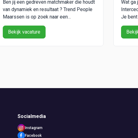
Ben jij een gedreven matchmaker die houdt
Wat ga 
van dynamiek en resultaat ? Trend People
Interced
Maarssen is op zoek naar een
Je bent
enthousiaste intercedent die ons team
MKB-kla
komt versterken! Als recruiter én
samenwe
Bekijk vacature
Bekij
accountmanager help je bedrijven en
spot ka
werkzoekenden aan de perfecte match.
en weet
Klinkt dat als jouw uitdaging? Lees dan
concret
verder! Over het be...
on...
Socialmedia
Instagram
Facebook