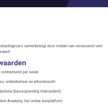
 opdrachtgevers samenbrengt door middel van verrassend veel
cedent!
rwaarden
0 contracturen per week
es, relatiebeheer en arbeidsrecht
diploma (basisopleiding Intercedent)
lent Academy, het online leerplatform