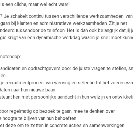
is een cliche, maar wel echt waar!
t? Je schakelt continu tussen verschillende werkzaamheden: van
sgaan bij klanten en administratieve werkzaamheden. Zit je net
deerd tussendoor de telefoon. Het is dan ook belangrijk dat jij j
nergie krijgt van een dynamische werkdag waarin je snel moet kun
 notendop:
andidaten en opdrachtgevers door de juiste vragen te stellen, sn
ken
ge recruitmentproces: van werving en selectie tot het voeren van
daten naar hun nieuwe baan
ersteunt hen met persoonlijke aandacht in hun welzijn en ontwikkel
 door regelmatig op bezoek te gaan, mee te denken over
 hoogte te blijven van hun behoeften
et deze om te zetten in concrete acties en samenwerkingen