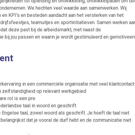
lijkheden tot opleiding en ontwikkeling, ontwikkelpaden om do
e ondernemen. We hechten veel waarde aan samenwerken. Wij
en KPI's en besteden aandacht aan het versterken van het
rijfsfeestjes, teamuitjes en sportinitiatieven. Samen werken aa
dat deze past bij de arbeidsmarkt, met naast de
ie bij jou passen en waarin je wordt gestimuleerd en gemotiveer
dent
erkervaring in een commerciële organisatie met veel klantcontact
 zelfstandigheid op relevant werkgebied
are rol is een pre
erlandse taal in woord en geschrift
Engelse taal, zowel woord als geschrift. Je hoeft de taal niet
 belangrijkst dat je vooral de durf hebt en de communicatie niet