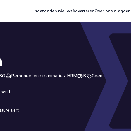
Ingezonden nieuws
Adverteren
Over ons
Inloggen
n
BO
Personeel en organisatie / HRM
B
Geen
eperkt
ature alert