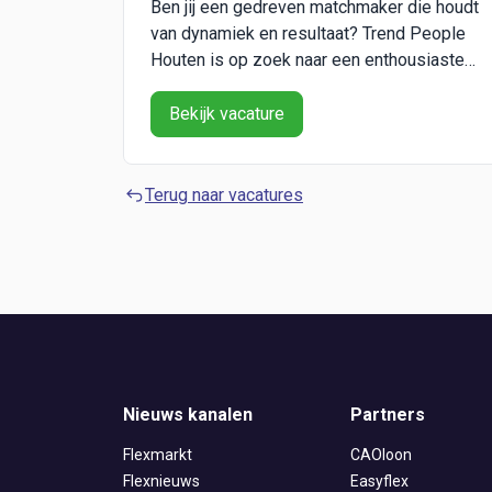
Ben jij een gedreven matchmaker die houdt
van dynamiek en resultaat? Trend People
Houten is op zoek naar een enthousiaste
intercedent die ons team komt versterken!
Als recruiter én accountmanager help je
Bekijk vacature
bedrijven en werkzoekenden aan de
perfecte match. Klinkt dat als jouw
uitdaging? Lees dan verder! Over het
Terug naar vacatures
bedri...
Nieuws kanalen
Partners
Flexmarkt
CAOloon
Flexnieuws
Easyflex