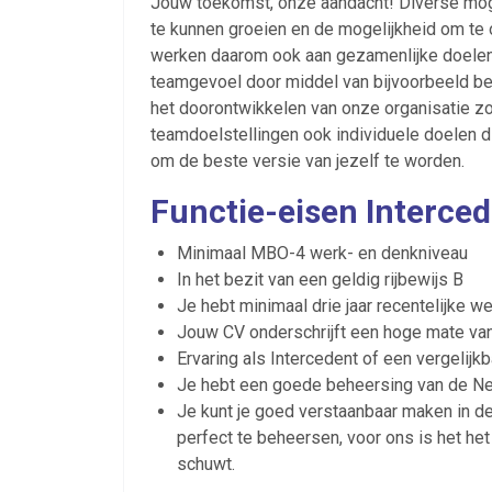
Jouw toekomst, onze aandacht! Diverse moge
te kunnen groeien en de mogelijkheid om t
werken daarom ook aan gezamenlijke doelen 
teamgevoel door middel van bijvoorbeeld bed
het doorontwikkelen van onze organisatie zo
teamdoelstellingen ook individuele doelen d
om de beste versie van jezelf te worden.
Functie-eisen Interce
Minimaal MBO-4 werk- en denkniveau
In het bezit van een geldig rijbewijs B
Je hebt minimaal drie jaar recentelijke w
Jouw CV onderschrijft een hoge mate van
Ervaring als Intercedent of een vergelijkb
Je hebt een goede beheersing van de Ned
Je kunt je goed verstaanbaar maken in de 
perfect te beheersen, voor ons is het het
schuwt.