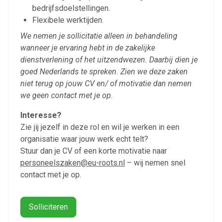
bedrijfsdoelstellingen.
Artikelen zoeken
Flexibele werktijden.
Alerts ontvangen
We nemen je sollicitatie alleen in behandeling
wanneer je ervaring hebt in de zakelijke
Alles
Ingezonden
ABU
Bureau Cicero
dienstverlening of het uitzendwezen. Daarbij dien je
goed Nederlands te spreken. Zien we deze zaken
Doorzaam
Flexmarkt
Flexnieuws
NBBU
niet terug op jouw CV en/ of motivatie dan nemen
Normering Arbeid
ZiPconomy
we geen contact met je op.
Interesse?
Zie jij jezelf in deze rol en wil je werken in een
organisatie waar jouw werk echt telt?
Stuur dan je CV of een korte motivatie naar
personeelszaken@eu-roots.nl
– wij nemen snel
contact met je op.
Solliciteren