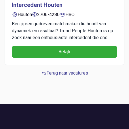
Intercedent Houten
Houten
2706-4280
HBO
Ben jij een gedreven matchmaker die houdt van
dynamiek en resultaat? Trend People Houten is op
zoek naar een enthousiaste intercedent die ons
team komt versterken! Als recruiter én
accountmanager help je bedrijven en
Bekijk
werkzoekenden aan de perfecte match. Klinkt dat
als jouw uitdaging? Lees dan verder! Over het
bedri...
Terug naar vacatures