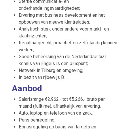
Sterke communicatie- en
onderhandelingsvaardigheden;
Ervaring met business development en het
opbouwen van nieuwe klantrelaties;
Analytisch sterk onder andere voor markt- en
klantinzichten;
Resultaatgericht, proactief en zelfstandig kunnen
werken;
Goede beheersing van de Nederlandse taal;
kennis van Engels is een pluspunt;
Netwerk in Tilburg en omgeving;
In bezit van rijbewijs B.
Aanbod
Ontvang vacatures direct in
Salarisrange €2.962,- tot €5.266,- bruto per
je mailbox
maand (fulltime), afhankelijk van ervaring.
Auto, laptop en telefoon van de zaak.
Pensioenregeling.
Bonusregeling op basis van targets en