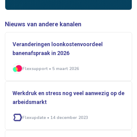
Ontvang vacatures direct in
je mailbox
Nieuws van andere kanalen
Veranderingen loonkostenvoordeel
banenafspraak in 2026
Artikelen zoeken
Alerts ontvangen
Flexsupport • 5 maart 2026
Alles
Ingezonden
ABU
Bureau Cicero
Doorzaam
Flexmarkt
Flexnieuws
NBBU
Werkdruk en stress nog veel aanwezig op de
Normering Arbeid
ZiPconomy
arbeidsmarkt
Flexupdate • 14 december 2023