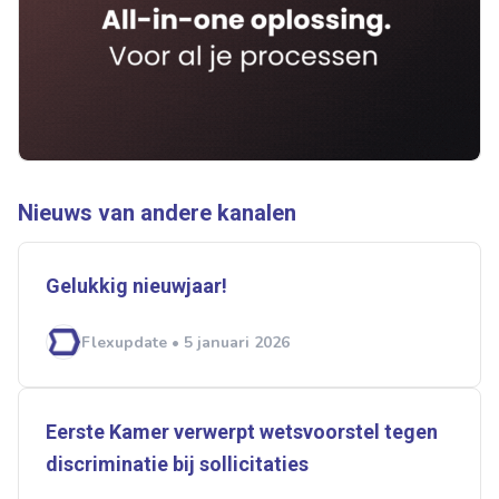
Ontvang vacatures direct in
je mailbox
Nieuws van andere kanalen
Artikelen zoeken
Alerts ontvangen
Gelukkig nieuwjaar!
Flexupdate • 5 januari 2026
Alles
Ingezonden
ABU
Bureau Cicero
Doorzaam
Flexmarkt
Flexnieuws
NBBU
Normering Arbeid
ZiPconomy
Eerste Kamer verwerpt wetsvoorstel tegen
discriminatie bij sollicitaties