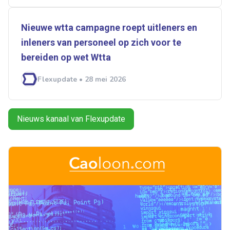
Nieuwe wtta campagne roept uitleners en
inleners van personeel op zich voor te
bereiden op wet ­­Wtta
Flexupdate • 28 mei 2026
Nieuws kanaal van Flexupdate