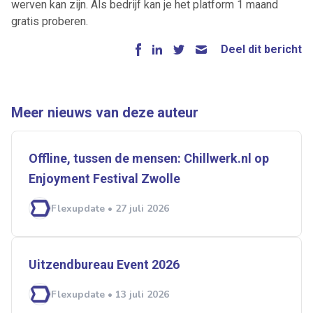
werven kan zijn. Als bedrijf kan je het platform 1 maand
gratis proberen.
Artikelen zoeken
Alerts ontvangen
Deel dit bericht
Alles
Ingezonden
ABU
Bureau Cicero
Meer nieuws van deze auteur
Doorzaam
Flexmarkt
Flexnieuws
NBBU
Normering Arbeid
ZiPconomy
Offline, tussen de mensen: Chillwerk.nl op
Enjoyment Festival Zwolle
Flexupdate • 27 juli 2026
Uitzendbureau Event 2026
Flexupdate • 13 juli 2026