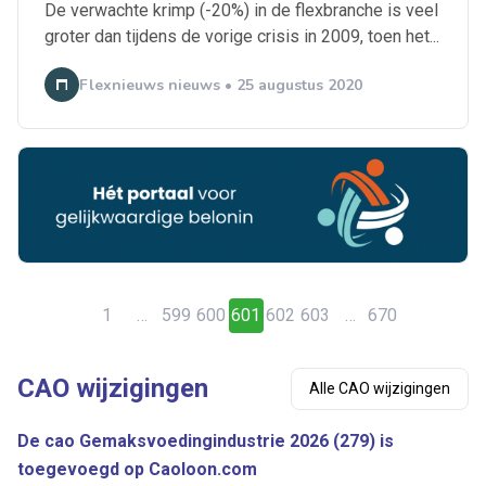
De verwachte krimp (-20%) in de flexbranche is veel
groter dan tijdens de vorige crisis in 2009, toen het...
Flexnieuws nieuws • 25 augustus 2020
1
…
599
600
601
602
603
…
670
CAO wijzigingen
Alle CAO wijzigingen
De cao Gemaksvoedingindustrie 2026 (279) is
toegevoegd op Caoloon.com