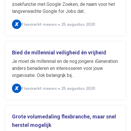
zoekfunctie met Google Zoeken, de naam voor het
langverwachte Google for Jobs dat...
Alles
Ingezonden
ABU
Bureau Cicero
Flexmarkt nieuws • 25 augustus 2020
Doorzaam
Flexmarkt
Flexnieuws
NBBU
Normering Arbeid
ZiPconomy
Bied de millennial veiligheid én vrijheid
Je moet de millennial en de nog jongere iGeneration
anders benaderen en interesseren voor jouw
organisatie. Ook belangrijk bij...
Flexmarkt nieuws • 25 augustus 2020
Grote volumedaling flexbranche, maar snel
herstel mogelijk