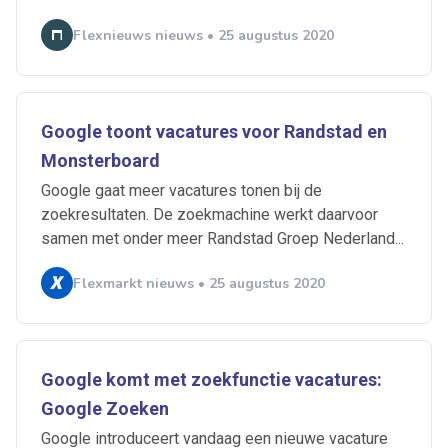
Flexnieuws nieuws • 25 augustus 2020
Google toont vacatures voor Randstad en
Monsterboard
Google gaat meer vacatures tonen bij de
zoekresultaten. De zoekmachine werkt daarvoor
samen met onder meer Randstad Groep Nederland...
Flexmarkt nieuws • 25 augustus 2020
Ontvang vacatures direct in
je mailbox
Google komt met zoekfunctie vacatures:
Google Zoeken
Artikelen zoeken
Google introduceert vandaag een nieuwe vacature
Alerts ontvangen