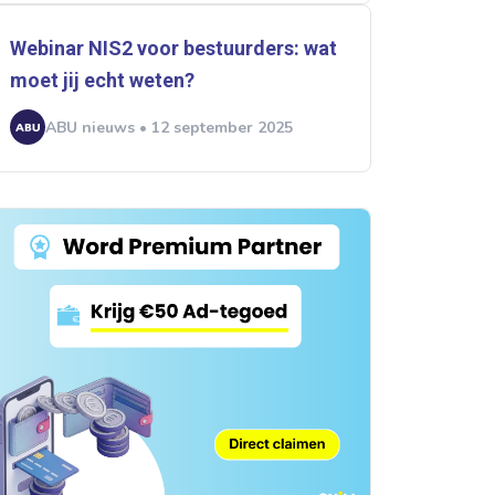
Webinar NIS2 voor bestuurders: wat
moet jij echt weten?
ABU nieuws • 12 september 2025
rtikelen zoeken
U