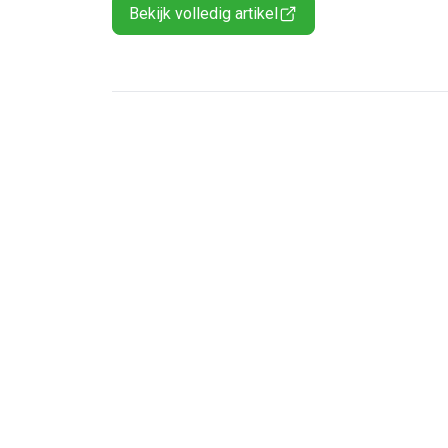
Bekijk volledig artikel
Ontvang vacatures direct in
Alerts ontvangen
Alles
Ingezonde