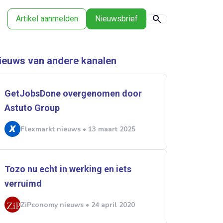
Artikel aanmelden
Nieuwsbrief
ieuws van andere kanalen
GetJobsDone overgenomen door
Astuto Group
Flexmarkt nieuws • 13 maart 2025
Tozo nu echt in werking en iets
verruimd
ZiPconomy nieuws • 24 april 2020