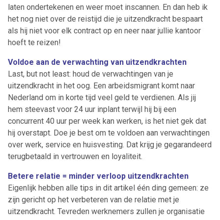
laten ondertekenen en weer moet inscannen. En dan heb ik
het nog niet over de reistijd die je uitzendkracht bespaart
als hij niet voor elk contract op en neer naar jullie kantoor
hoeft te reizen!
Ontvang vacatures direct in
Voldoe aan de verwachting van uitzendkrachten
Last, but not least: houd de verwachtingen van je
je mailbox
uitzendkracht in het oog. Een arbeidsmigrant komt naar
Nederland om in korte tijd veel geld te verdienen. Als jij
hem steevast voor 24 uur inplant terwijl hij bij een
concurrent 40 uur per week kan werken, is het niet gek dat
Artikelen zoeken
hij overstapt. Doe je best om te voldoen aan verwachtingen
Alerts ontvangen
over werk, service en huisvesting. Dat krijg je gegarandeerd
terugbetaald in vertrouwen en loyaliteit.
Alles
Ingezonden
ABU
Bureau Cicero
Betere relatie = minder verloop uitzendkrachten
Doorzaam
Flexmarkt
Flexnieuws
NBBU
Eigenlijk hebben alle tips in dit artikel één ding gemeen: ze
Normering Arbeid
ZiPconomy
zijn gericht op het verbeteren van de relatie met je
uitzendkracht. Tevreden werknemers zullen je organisatie