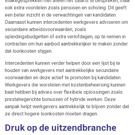
intakegesprekken niet alleen het salaris te bespreken, maar
ook extra voordelen zoals pensioen en scholing. Dit geeft
Ontvang vacatures direct in
een beter inzicht in de verwachtingen van kandidaten.
je mailbox
Daarnaast kunnen intercedenten werkgevers adviseren om
secundaire arbeidsvoorwaarden, zoals
opleidingsbudgetten of extra verlofdagen, op te nemen in
contracten om hun aanbod aantrekkelijker te maken zonder
Artikelen zoeken
dat loonkosten stijgen.
Alerts ontvangen
Intercedenten kunnen verder helpen door een lijst bij te
houden van werkgevers met aantrekkelijke secundaire
Alles
Ingezonden
ABU
Bureau Cicero
voorwaarden en deze actief te promoten bij kandidaten.
Werkgevers die worstelen met kostenbeheersing kunnen
Doorzaam
Flexmarkt
Flexnieuws
NBBU
baat hebben bij advies over flexibele oplossingen zoals
Normering Arbeid
ZiPconomy
prestatiegerichte bonussen of hybride werken. Deze
aanpak helpt werkgevers aantrekkelijk te blijven zonder dat
ze direct hogere loonkosten moeten dragen.
Druk op de uitzendbranche