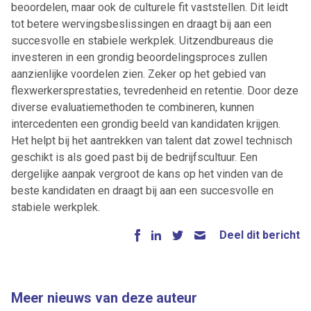
beoordelen, maar ook de culturele fit vaststellen. Dit leidt
tot betere wervingsbeslissingen en draagt bij aan een
Alles
Ingezonden
ABU
Bureau Cicero
succesvolle en stabiele werkplek. Uitzendbureaus die
Doorzaam
Flexmarkt
Flexnieuws
NBBU
investeren in een grondig beoordelingsproces zullen
Normering Arbeid
ZiPconomy
aanzienlijke voordelen zien. Zeker op het gebied van
flexwerkersprestaties, tevredenheid en retentie. Door deze
diverse evaluatiemethoden te combineren, kunnen
intercedenten een grondig beeld van kandidaten krijgen.
Het helpt bij het aantrekken van talent dat zowel technisch
geschikt is als goed past bij de bedrijfscultuur. Een
dergelijke aanpak vergroot de kans op het vinden van de
beste kandidaten en draagt bij aan een succesvolle en
stabiele werkplek.
Deel dit bericht
Meer nieuws van deze auteur