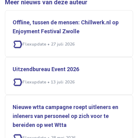
Meer nieuws van deze auteur
Ontvang vacatures direct in
je mailbox
Offline, tussen de mensen: Chillwerk.nl op
Enjoyment Festival Zwolle
Flexupdate • 27 juli 2026
Artikelen zoeken
Alerts ontvangen
Uitzendbureau Event 2026
Alles
Ingezonden
ABU
Bureau Cicero
Flexupdate • 13 juli 2026
Doorzaam
Flexmarkt
Flexnieuws
NBBU
Normering Arbeid
ZiPconomy
Nieuwe wtta campagne roept uitleners en
inleners van personeel op zich voor te
bereiden op wet ­­Wtta
Flexupdate • 28 mei 2026