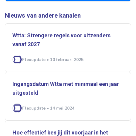
Ontvang vacatures direct in
Nieuws van andere kanalen
je mailbox
Wtta: Strengere regels voor uitzenders
vanaf 2027
Artikelen zoeken
Alerts ontvangen
Flexupdate • 10 februari 2025
Alles
Ingezonden
ABU
Bureau Cicero
Ingangsdatum Wtta met minimaal een jaar
Doorzaam
Flexmarkt
Flexnieuws
NBBU
uitgesteld
Normering Arbeid
ZiPconomy
Flexupdate • 14 mei 2024
Hoe effectief ben jij dit voorjaar in het