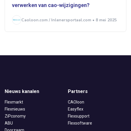
verwerken van cao-wijzigingen?
Caoloon.com / Inlenersportaal.com • 8 mei 2025
Nieuws kanalen
Partners
Flexmarkt
CAOloon
Flexnieuws
Easyflex
ZiPconomy
Flexsupport
ABU
Flexsoftware
Doorzaam