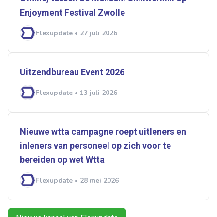
Ontvang vacatures direct in
Enjoyment Festival Zwolle
je mailbox
Flexupdate • 27 juli 2026
Artikelen zoeken
Uitzendbureau Event 2026
Alerts ontvangen
Flexupdate • 13 juli 2026
Alles
Ingezonden
ABU
Bureau Cicero
Doorzaam
Flexmarkt
Flexnieuws
NBBU
Nieuwe wtta campagne roept uitleners en
Normering Arbeid
ZiPconomy
inleners van personeel op zich voor te
bereiden op wet ­­Wtta
Flexupdate • 28 mei 2026