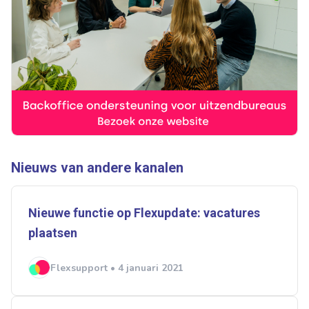
Ontvang vacatures direct in
je mailbox
Nieuws van andere kanalen
Artikelen zoeken
Alerts ontvangen
Nieuwe functie op Flexupdate: vacatures
Alles
Ingezonden
ABU
Bureau Cicero
plaatsen
Doorzaam
Flexmarkt
Flexnieuws
NBBU
Flexsupport • 4 januari 2021
Normering Arbeid
ZiPconomy