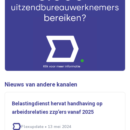
Ontvang vacatures direct in
je mailbox
Artikelen zoeken
Nieuws van andere kanalen
Alerts ontvangen
Belastingdienst hervat handhaving op
Alles
Ingezonden
ABU
Bureau Cicero
arbeidsrelaties zzp’ers vanaf 2025
Doorzaam
Flexmarkt
Flexnieuws
NBBU
Normering Arbeid
ZiPconomy
Flexupdate • 13 mei 2024