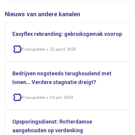
Alles
Ingezonden
ABU
Bureau Cicero
Nieuws van andere kanalen
Doorzaam
Flexmarkt
Flexnieuws
NBBU
Normering Arbeid
ZiPconomy
Easyflex rebranding: gebruiksgemak voorop
Flexupdate • 22 april 2025
Bedrijven nogsteeds terughoudend met
lonen… Verdere stagnatie dreigt?
Flexupdate • 19 juli 2024
Opsporingsdienst: Rotterdamse
aangehouden op verdenking