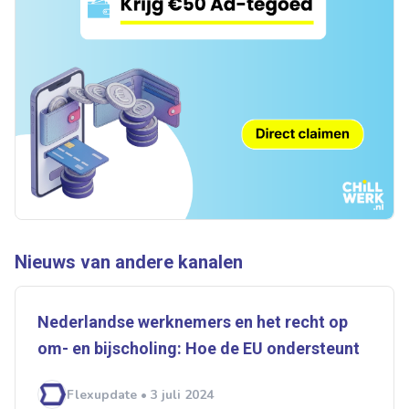
Artikelen zoeken
Alerts ontvangen
Alles
Ingezonden
ABU
Bureau Cicero
Doorzaam
Flexmarkt
Flexnieuws
NBBU
Normering Arbeid
ZiPconomy
Nieuws van andere kanalen
Nederlandse werknemers en het recht op
om- en bijscholing: Hoe de EU ondersteunt
Flexupdate • 3 juli 2024