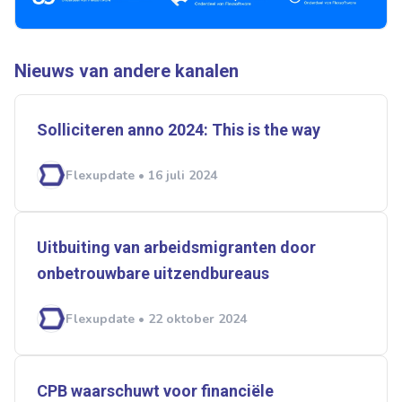
Ontvang vacatures direct in
je mailbox
Nieuws van andere kanalen
Solliciteren anno 2024: This is the way
Artikelen zoeken
Alerts ontvangen
Flexupdate • 16 juli 2024
Alles
Ingezonden
ABU
Bureau Cicero
Uitbuiting van arbeidsmigranten door
Doorzaam
Flexmarkt
Flexnieuws
NBBU
onbetrouwbare uitzendbureaus
Normering Arbeid
ZiPconomy
Flexupdate • 22 oktober 2024
CPB waarschuwt voor financiële