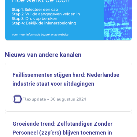
Ontvang vacatures direct in
je mailbox
Nieuws van andere kanalen
Artikelen zoeken
Faillissementen stijgen hard: Nederlandse
Alerts ontvangen
industrie staat voor uitdagingen
Flexupdate • 30 augustus 2024
Alles
Ingezonden
ABU
Bureau Cicero
Doorzaam
Flexmarkt
Flexnieuws
NBBU
Normering Arbeid
ZiPconomy
Groeiende trend: Zelfstandigen Zonder
Personeel (zzp’ers) blijven toenemen in