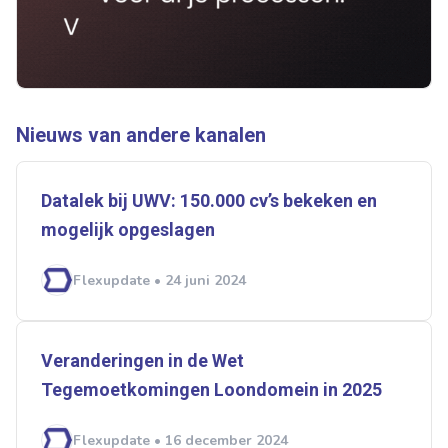
Ontvang vacatures direct in
je mailbox
Nieuws van andere kanalen
Datalek bij UWV: 150.000 cv’s bekeken en
Artikelen zoeken
Alerts ontvangen
mogelijk opgeslagen
Flexupdate • 24 juni 2024
Alles
Ingezonden
ABU
Bureau Cicero
Doorzaam
Flexmarkt
Flexnieuws
NBBU
Normering Arbeid
ZiPconomy
Veranderingen in de Wet
Tegemoetkomingen Loondomein in 2025
Flexupdate • 16 december 2024