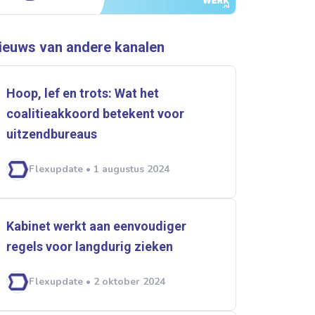
ieuws van andere kanalen
Hoop, lef en trots: Wat het
coalitieakkoord betekent voor
rtikelen zoeken
uitzendbureaus
Flexupdate • 1 augustus 2024
U
Kabinet werkt aan eenvoudiger
regels voor langdurig zieken
Flexupdate • 2 oktober 2024