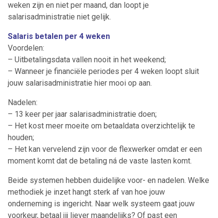
weken zijn en niet per maand, dan loopt je
salarisadministratie niet gelijk.
Salaris betalen per 4 weken
Voordelen:
Ontvang vacatures direct in
– Uitbetalingsdata vallen nooit in het weekend;
je mailbox
– Wanneer je financiële periodes per 4 weken loopt sluit
jouw salarisadministratie hier mooi op aan.
Nadelen:
– 13 keer per jaar salarisadministratie doen;
Artikelen zoeken
– Het kost meer moeite om betaaldata overzichtelijk te
Alerts ontvangen
houden;
– Het kan vervelend zijn voor de flexwerker omdat er een
moment komt dat de betaling ná de vaste lasten komt.
Alles
Ingezonden
ABU
Bureau Cicero
Doorzaam
Flexmarkt
Flexnieuws
NBBU
Beide systemen hebben duidelijke voor- en nadelen. Welke
Normering Arbeid
ZiPconomy
methodiek je inzet hangt sterk af van hoe jouw
onderneming is ingericht. Naar welk systeem gaat jouw
voorkeur, betaal jij liever maandelijks? Of past een