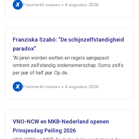
Flexmarkt nieuws • 4 augustus 2026
Franziska Szabó: “De schijnzelfstandigheid
paradox”
“Al jaren worden wetten en regels aangepast
omtrent zelfstandig ondernemerschap. Soms zelfs
per jaar of half jaar. Op de...
Flexmarkt nieuws • 4 augustus 2026
Ontvang vacatures direct in
je mailbox
VNO-NCW en MKB-Nederland openen
Prinsjesdag Peiling 2026
Artikelen zoeken
Alerts ontvangen