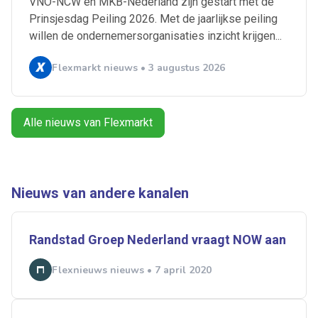
VNO-NCW en MKB-Nederland zijn gestart met de
Prinsjesdag Peiling 2026. Met de jaarlijkse peiling
willen de ondernemersorganisaties inzicht krijgen...
Alles
Ingezonden
ABU
Bureau Cicero
Doorzaam
Flexmarkt
Flexnieuws
NBBU
Flexmarkt nieuws • 3 augustus 2026
Normering Arbeid
ZiPconomy
Alle nieuws van Flexmarkt
Nieuws van andere kanalen
Randstad Groep Nederland vraagt NOW aan
Flexnieuws nieuws • 7 april 2020