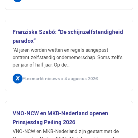
Franziska Szabó: “De schijnzelfstandigheid
paradox”
“Al jaren worden wetten en regels aangepast
omtrent zelfstandig ondernemerschap. Soms zelfs
per jaar of half jaar. Op de...
Flexmarkt nieuws • 4 augustus 2026
Ontvang vacatures direct in
je mailbox
VNO-NCW en MKB-Nederland openen
Prinsjesdag Peiling 2026
Artikelen zoeken
VNO-NCW en MKB-Nederland zijn gestart met de
Alerts ontvangen