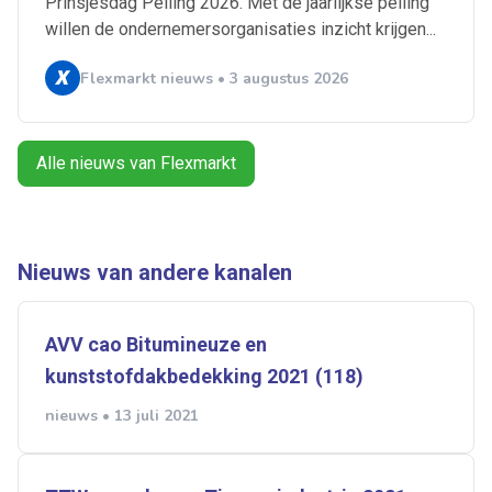
Prinsjesdag Peiling 2026. Met de jaarlijkse peiling
willen de ondernemersorganisaties inzicht krijgen...
Alles
Ingezonden
ABU
Bureau Cicero
Flexmarkt nieuws • 3 augustus 2026
Doorzaam
Flexmarkt
Flexnieuws
NBBU
Normering Arbeid
ZiPconomy
Alle nieuws van Flexmarkt
Nieuws van andere kanalen
AVV cao Bitumineuze en
kunststofdakbedekking 2021 (118)
nieuws • 13 juli 2021