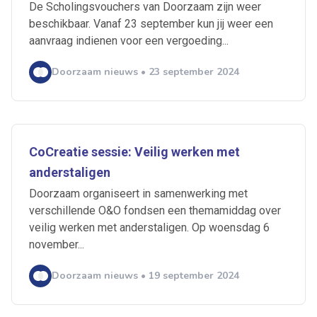
De Scholingsvouchers van Doorzaam zijn weer
beschikbaar. Vanaf 23 september kun jij weer een
aanvraag indienen voor een vergoeding...
Doorzaam nieuws • 23 september 2024
CoCreatie sessie: Veilig werken met
anderstaligen
Doorzaam organiseert in samenwerking met
verschillende O&O fondsen een themamiddag over
veilig werken met anderstaligen. Op woensdag 6
Ontvang vacatures direct in
november...
je mailbox
Doorzaam nieuws • 19 september 2024