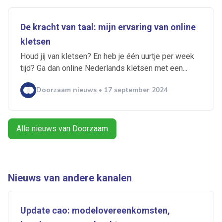
Artikelen zoeken
Alerts ontvangen
De kracht van taal: mijn ervaring van online
kletsen
Alles
Ingezonden
ABU
Bureau Cicero
Houd jij van kletsen? En heb je één uurtje per week
Doorzaam
Flexmarkt
Flexnieuws
NBBU
tijd? Ga dan online Nederlands kletsen met een...
Normering Arbeid
ZiPconomy
Doorzaam nieuws • 17 september 2024
Alle nieuws van Doorzaam
Nieuws van andere kanalen
Update cao: modelovereenkomsten,