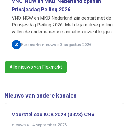
VNO-NCW en MKB-Nederland openen
Artikelen zoeken
Alerts ontvangen
Prinsjesdag Peiling 2026
VNO-NCW en MKB-Nederland zijn gestart met de
Prinsjesdag Peiling 2026. Met de jaarlijkse peiling
Alles
Ingezonden
ABU
Bureau Cicero
willen de ondernemersorganisaties inzicht krijgen...
Doorzaam
Flexmarkt
Flexnieuws
NBBU
Flexmarkt nieuws • 3 augustus 2026
Normering Arbeid
ZiPconomy
Alle nieuws van Flexmarkt
Nieuws van andere kanalen
Voorstel cao KCB 2023 (3928) CNV
nieuws • 14 september 2023