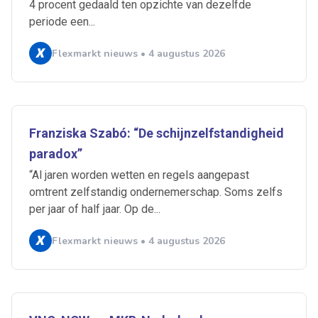
4 procent gedaald ten opzichte van dezelfde
periode een...
Flexmarkt nieuws • 4 augustus 2026
Franziska Szabó: “De schijnzelfstandigheid
paradox”
“Al jaren worden wetten en regels aangepast
omtrent zelfstandig ondernemerschap. Soms zelfs
per jaar of half jaar. Op de...
Ontvang vacatures direct in
Flexmarkt nieuws • 4 augustus 2026
je mailbox