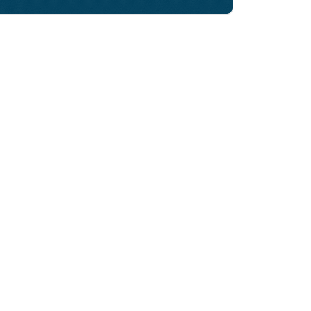
rtikelen zoeken
U