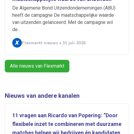
De Algemene Bond Uitzendondernemingen (ABU)
heeft de campagne De maatschappelijke waarde
Artikelen zoeken
van uitzenden gelanceerd. Met de campagne wil
Alerts ontvangen
de...
Flexmarkt nieuws • 31 juli 2026
Alles
Ingezonden
ABU
Bureau Cicero
Doorzaam
Flexmarkt
Flexnieuws
NBBU
Normering Arbeid
ZiPconomy
Alle nieuws van Flexmarkt
Nieuws van andere kanalen
11 vragen aan Ricardo van Popering: “Door
flexibele inzet te combineren met duurzame
matches helpen wij bedrijven én kandidaten