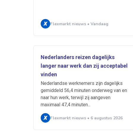
Flexmarkt nieuws • Vandaag
Ontvang vacatures direct in
Nederlanders reizen dagelijks
langer naar werk dan zij acceptabel
vinden
Nederlandse werknemers zijn dagelijks
Alerts ontvangen
gemiddeld 56,4 minuten onderweg van en
naar hun werk, terwijl zij aangeven
maximaal 47,4 minuten...
Alles
Ingezonde
Normering Arbeid
Flexmarkt nieuws • 6 augustus 2026