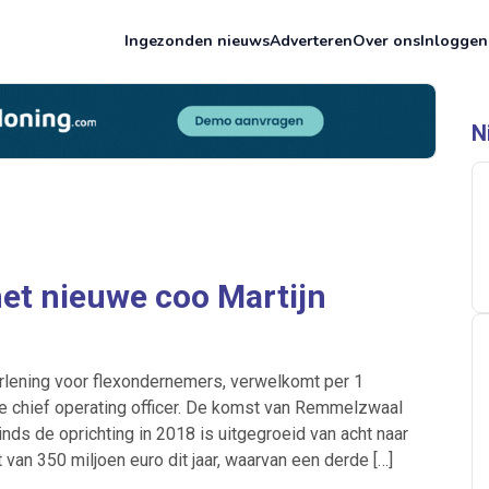
Ingezonden nieuws
Adverteren
Over ons
Inloggen
N
met nieuwe coo Martijn
erlening voor flexondernemers, verwelkomt per 1
 chief operating officer. De komst van Remmelzwaal
inds de oprichting in 2018 is uitgegroeid van acht naar
an 350 miljoen euro dit jaar, waarvan een derde […]