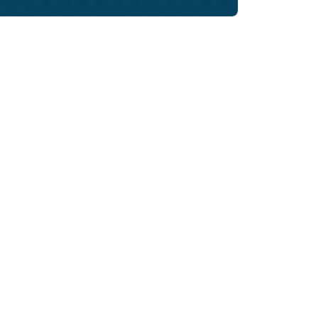
rtikelen zoeken
U