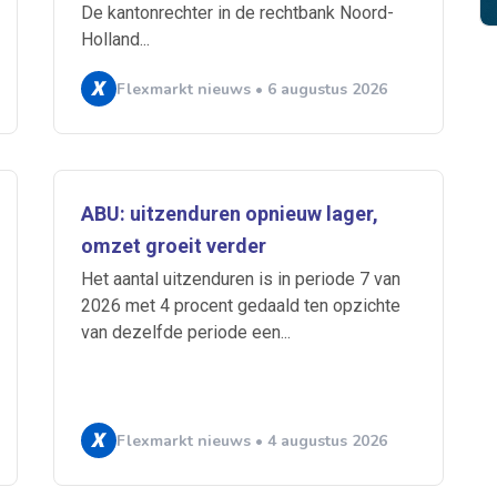
De kantonrechter in de rechtbank Noord-
Holland...
Flexmarkt nieuws • 6 augustus 2026
 je mailbox
ABU: uitzenduren opnieuw lager,
omzet groeit verder
Het aantal uitzenduren is in periode 7 van
2026 met 4 procent gedaald ten opzichte
A
van dezelfde periode een...
n
ABU
Bureau Cicero
Doorzaam
Flexmarkt
Flexnieuws
NBB
ZiPconomy
Flexmarkt nieuws • 4 augustus 2026