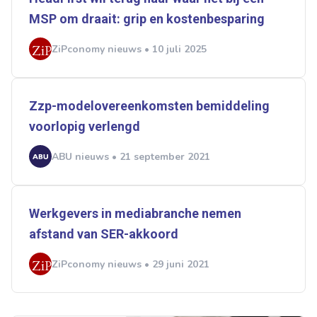
MSP om draait: grip en kostenbesparing
Flexmarkt
Flexnieuws
NBBU
Normering Arbeid
ZiPconomy
ZiPconomy nieuws • 10 juli 2025
Zzp-modelovereenkomsten bemiddeling
voorlopig verlengd
ABU nieuws • 21 september 2021
Werkgevers in mediabranche nemen
afstand van SER-akkoord
ZiPconomy nieuws • 29 juni 2021