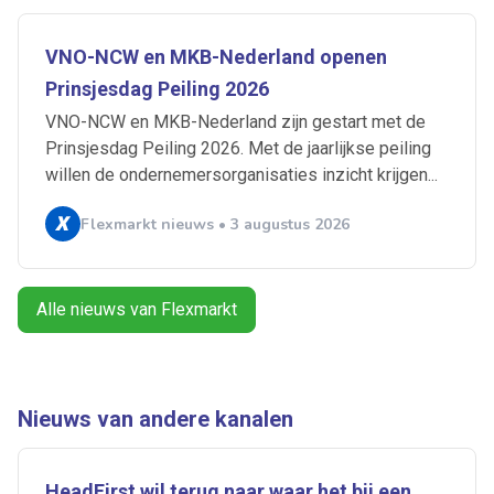
VNO-NCW en MKB-Nederland openen
Prinsjesdag Peiling 2026
VNO-NCW en MKB-Nederland zijn gestart met de
Prinsjesdag Peiling 2026. Met de jaarlijkse peiling
willen de ondernemersorganisaties inzicht krijgen...
Flexmarkt nieuws • 3 augustus 2026
Ontvang vacatures direct in je
mailbox
Alle nieuws van Flexmarkt
Artikelen zoeken
Alerts ontvangen
Nieuws van andere kanalen
HeadFirst wil terug naar waar het bij een
Alles
Ingezonden
ABU
Bureau Cicero
Doorzaam