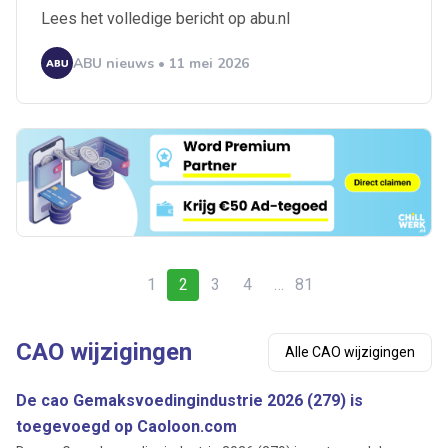
Lees het volledige bericht op abu.nl
ABU nieuws • 11 mei 2026
1
2
3
4
…
81
CAO wijzigingen
Alle CAO wijzigingen
De cao Gemaksvoedingindustrie 2026 (279) is
toegevoegd op Caoloon.com