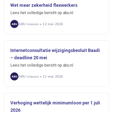
Wet meer zekerheid flexwerkers
Ontvang vacatures direct in
Lees het volledige bericht op abu.nl
je mailbox
ABU nieuws • 12 mei 2026
Artikelen zoeken
Alerts ontvangen
Internetconsultatie wijzigingsbesluit Baadi
– deadline 20 mei
Lees het volledige bericht op abu.nl
Alles
Ingezonden
ABU
Bureau Cicero
Doorzaam
Flexmarkt
Flexnieuws
NBBU
ABU nieuws • 11 mei 2026
Normering Arbeid
ZiPconomy
Verhoging wettelijk minimumloon per 1 juli
2026