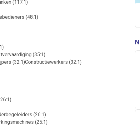
nken (117:1)
nebedieners (48:1)
N
1)
vervaardiging (35:1)
ijpers (32:1)Constructiewerkers (32:1)
26:1)
derbegeleiders (26:1)
rkingsmachines (25:1)