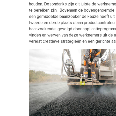
houden. Desondanks zijn dit juiste de werkneme
te bereiken zijn. Bovenaan de bovengenoemde li
een gemiddelde baanzoeker de keuze heeft uit m
tweede en derde plaats staan productcontroleu
baanzoekende, gevolgd door applicatieprogram
vinden en werven van deze werknemers uit de arb
Ontvang vacatures direct in
vereist creatieve strategieën en een gerichte aa
Alerts ontvangen
Alles
Ingezonde
Normering Arbeid