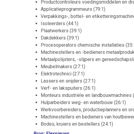
Productcontroleurs voedingsmiddelen en dra
Applicatieprogrammeurs (79:1)
Verpakkings-, bottel- en etiketteringsmachi
Isoleerders (44:1)
Plaatwerkers (39:1)
Dakdekkers (39:1)
Procesoperators chemische installaties (35:
Machinestellers en -bedieners metaalprodukt
Metaalpolijsters, -slijpers en gereedschapsl
Meubelmakers (27:1)
Elektrotechnici (27:1)
Lassers en snijders (27:1)
Verf- en lakspuiters (26:1)
Monteurs industriële en landbouwmachines (
Hulparbeiders weg- en waterbouw (26:1)
Werkvoorbereiders, productieplanners en or
Machinestellers en bedieners van houtbewe
Bodes, kruiers en bestellers (24:1)
Bron:
Flexnieuws