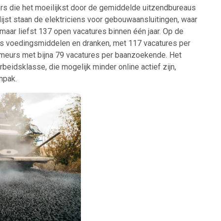
rs die het moeilijkst door de gemiddelde uitzendbureaus
jst staan de elektriciens voor gebouwaansluitingen, waar
aar liefst 137 open vacatures binnen één jaar. Op de
rs voedingsmiddelen en dranken, met 117 vacatures per
meurs met bijna 79 vacatures per baanzoekende. Het
eidsklasse, die mogelijk minder online actief zijn,
 je mailbox
npak.
A
n
ABU
Bureau Cicero
Doorzaam
Flexmarkt
Flexnieuws
NBB
ZiPconomy