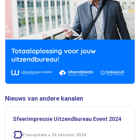
Ontvang vacatures direct in
je mailbox
Artikelen zoeken
Nieuws van andere kanalen
Alerts ontvangen
Sfeerimpressie Uitzendbureau Event 2024
Alles
Ingezonden
ABU
Bureau Cicero
Doorzaam
Flexmarkt
Flexnieuws
NBBU
Flexupdate • 24 oktober 2024