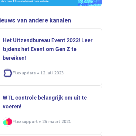
ieuws van andere kanalen
Het Uitzendbureau Event 2023! Leer
tijdens het Event om Gen Z te
rtikelen zoeken
bereiken!
Flexupdate • 12 juli 2023
U
WTL controle belangrijk om uit te
voeren!
Flexsupport • 25 maart 2021