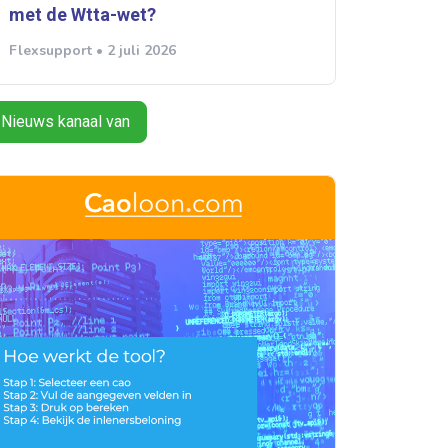
met de Wtta-wet?
Flexsupport • 2 juli 2026
Nieuws kanaal van