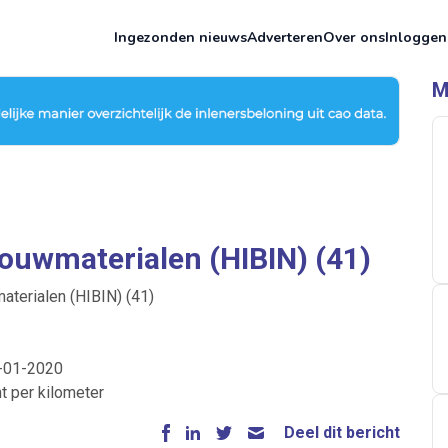
Ingezonden nieuws
Adverteren
Over ons
Inloggen
M
Bouwmaterialen (HIBIN) (41)
aterialen (HIBIN) (41)
1-01-2020
t per kilometer
Deel dit bericht