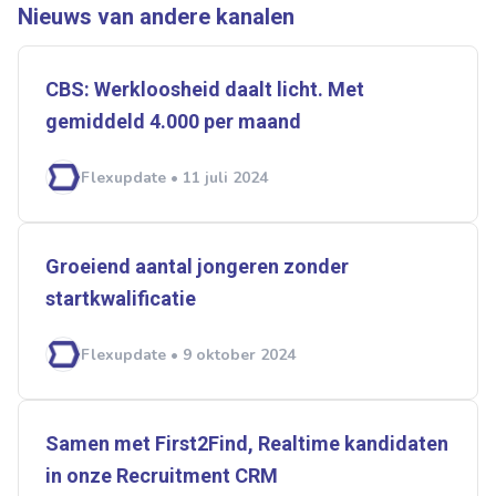
Ontvang vacatures direct in
Nieuws van andere kanalen
je mailbox
CBS: Werkloosheid daalt licht. Met
gemiddeld 4.000 per maand
Artikelen zoeken
Flexupdate • 11 juli 2024
Alerts ontvangen
Alles
Ingezonden
ABU
Bureau Cicero
Groeiend aantal jongeren zonder
Doorzaam
Flexmarkt
Flexnieuws
NBBU
startkwalificatie
Normering Arbeid
ZiPconomy
Flexupdate • 9 oktober 2024
Samen met First2Find, Realtime kandidaten
in onze Recruitment CRM