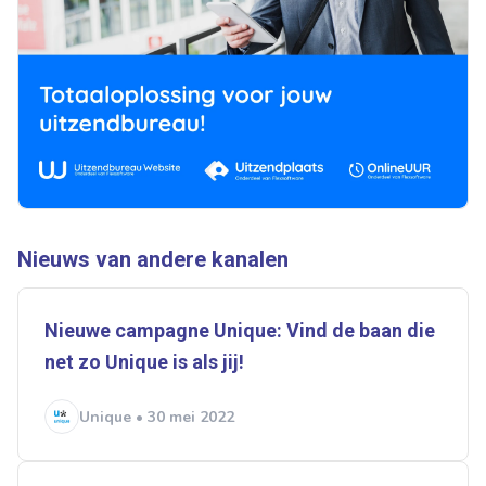
Ontvang vacatures direct in
je mailbox
Nieuws van andere kanalen
Artikelen zoeken
Alerts ontvangen
Nieuwe campagne Unique: Vind de baan die
net zo Unique is als jij!
Alles
Ingezonden
ABU
Bureau Cicero
Doorzaam
Flexmarkt
Flexnieuws
NBBU
Unique • 30 mei 2022
Normering Arbeid
ZiPconomy