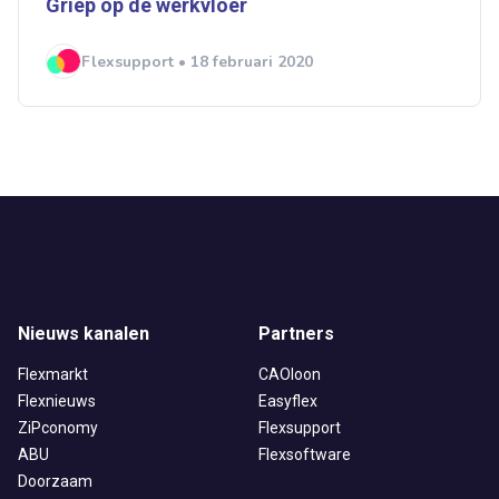
Griep op de werkvloer
Flexsupport • 18 februari 2020
Nieuws kanalen
Partners
Flexmarkt
CAOloon
Flexnieuws
Easyflex
ZiPconomy
Flexsupport
ABU
Flexsoftware
Doorzaam