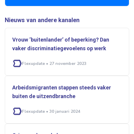
Ontvang vacatures direct in
je mailbox
Nieuws van andere kanalen
Vrouw ‘buitenlander’ of beperking? Dan
Artikelen zoeken
vaker discriminatiegevoelens op werk
Alerts ontvangen
Flexupdate • 27 november 2023
Alles
Ingezonden
ABU
Bureau Cicero
Doorzaam
Flexmarkt
Flexnieuws
NBBU
Arbeidsmigranten stappen steeds vaker
Normering Arbeid
ZiPconomy
buiten de uitzendbranche
Flexupdate • 30 januari 2024