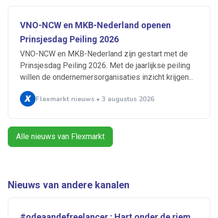
Artikelen zoeken
VNO-NCW en MKB-Nederland openen
Alerts ontvangen
Prinsjesdag Peiling 2026
VNO-NCW en MKB-Nederland zijn gestart met de
Alles
Ingezonden
ABU
Bureau Cicero
Prinsjesdag Peiling 2026. Met de jaarlijkse peiling
willen de ondernemersorganisaties inzicht krijgen...
Doorzaam
Flexmarkt
Flexnieuws
NBBU
Normering Arbeid
ZiPconomy
Flexmarkt nieuws • 3 augustus 2026
Alle nieuws van Flexmarkt
Nieuws van andere kanalen
#odeaandefreelancer : Hart onder de riem