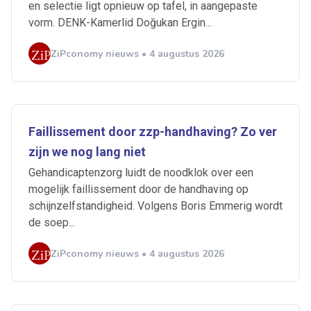
en selectie ligt opnieuw op tafel, in aangepaste
vorm. DENK-Kamerlid Doğukan Ergin...
ZiPconomy nieuws • 4 augustus 2026
Faillissement door zzp-handhaving? Zo ver
zijn we nog lang niet
Gehandicaptenzorg luidt de noodklok over een
mogelijk faillissement door de handhaving op
schijnzelfstandigheid. Volgens Boris Emmerig wordt
de soep...
ZiPconomy nieuws • 4 augustus 2026
Ontvang vacatures direct in
je mailbox