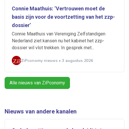
Connie Maathuis: ‘Vertrouwen moet de
basis zijn voor de voortzetting van het zzp-
Artikelen zoeken
Alerts ontvangen
dossier’
Connie Maathuis van Vereniging Zelfstandigen
Nederland ziet kansen nu het kabinet het zzp-
Alles
Ingezonden
ABU
Bureau Cicero
dossier wil vlot trekken. In gesprek met...
Doorzaam
Flexmarkt
Flexnieuws
NBBU
Normering Arbeid
ZiPconomy
ZiPconomy nieuws • 3 augustus 2026
Alle nieuws van ZiPconomy
Nieuws van andere kanalen