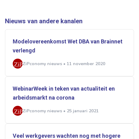
Doorzaam
Flexmarkt
Flexnieuws
NBBU
Normering Arbeid
ZiPconomy
Nieuws van andere kanalen
Modelovereenkomst Wet DBA van Brainnet
verlengd
ZiPconomy nieuws • 11 november 2020
WebinarWeek in teken van actualiteit en
arbeidsmarkt na corona
ZiPconomy nieuws • 25 januari 2021
Veel werkgevers wachten nog met hogere