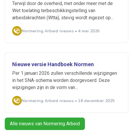
Terwijl door de overheid, met onder meer met de
Wet toelating terbeschikkingstelling van
arbeidskrachten (Wtta), stevig wordt ingezet op...
Normering Arbeid nieuws • 4 mei 2026
Ontvang vacatures direct in
Nieuwe versie Handboek Normen
je mailbox
Per 1 januari 2026 zullen verschillende wijzigingen
in het SNA-schema worden doorgevoerd. Deze
wijzigingen zijn in de vorm van...
Normering Arbeid nieuws • 18 december 2025
Artikelen zoeken
Alerts ontvangen
Alle nieuws van Normering Arbeid
Alles
Ingezonden
ABU
Bureau Cicero