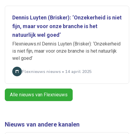
Dennis Luyten (Brisker): ‘Onzekerheid is niet
fijn, maar voor onze branche is het
natuurlijk wel goed’
Ontvang vacatures direct in
Flexnieuws.nl Dennis Luyten (Brisker): ‘Onzekerheid
is niet fijn, maar voor onze branche is het natuurlijk
je mailbox
wel goed’
Flexnieuws nieuws • 14 april 2025
Artikelen zoeken
Alerts ontvangen
Alle nieuws van Flexnieuws
Alles
Ingezonden
ABU
Bureau Cicero
Doorzaam
Flexmarkt
Flexnieuws
NBBU
Nieuws van andere kanalen
Normering Arbeid
ZiPconomy