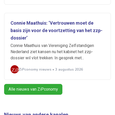
Connie Maathuis: ‘Vertrouwen moet de
Artikelen zoeken
Alerts ontvangen
basis zijn voor de voortzetting van het zzp-
dossier’
Connie Maathuis van Vereniging Zelfstandigen
Alles
Ingezonden
ABU
Bureau Cicero
Nederland ziet kansen nu het kabinet het zzp-
Doorzaam
Flexmarkt
Flexnieuws
NBBU
dossier wil vlot trekken. In gesprek met...
Normering Arbeid
ZiPconomy
ZiPconomy nieuws • 3 augustus 2026
Alle nieuws van ZiPconomy
Nieuws van andere kanalen