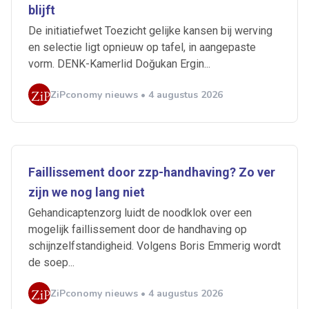
blijft
De initiatiefwet Toezicht gelijke kansen bij werving
en selectie ligt opnieuw op tafel, in aangepaste
vorm. DENK-Kamerlid Doğukan Ergin...
ZiPconomy nieuws • 4 augustus 2026
Faillissement door zzp-handhaving? Zo ver
zijn we nog lang niet
Gehandicaptenzorg luidt de noodklok over een
mogelijk faillissement door de handhaving op
schijnzelfstandigheid. Volgens Boris Emmerig wordt
de soep...
Ontvang vacatures direct in
ZiPconomy nieuws • 4 augustus 2026
je mailbox